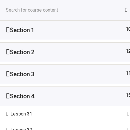
Startseite
WEB-Seiten
Service
Schiller´s Service
1
Section 1
Wir erstellen Ihren Internet-Auftritt
1
Section 2
Startseite
Kurse
Beispielkurs
1
Section 3
© 2025
Schiller´s Service
–
Alle Rechte vorbehal
Designed with
Customizr Pro
1
Section 4
Lesson 31
Lesson 32