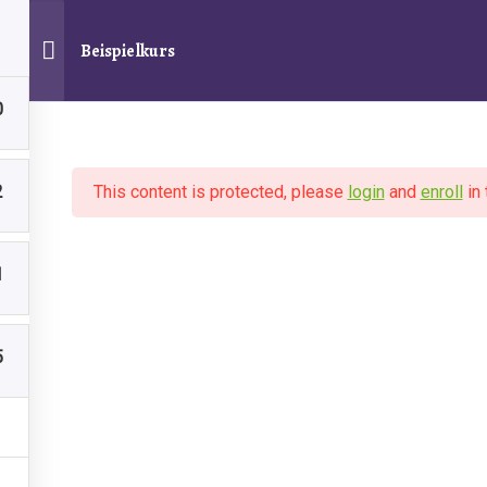
Beispielkurs
0
2
This content is protected, please
login
and
enroll
in 
1
ten
5