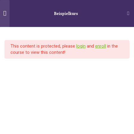
Beispielkurs
Schiller´s Service
Search
10
Section 1
Startseite
Kurse
Beispielkurs
This content is protected, please
login
and
enroll
in the
12
Section 2
course to view this content!
© 2025
Schiller´s Service
–
Alle Rechte vorbehalten
Designed with
Customizr Pro
Lesson 10
Lesson 11
Lesson 12
Lesson 13
Lesson 14