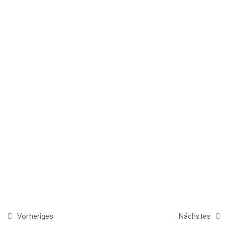
Lesson 15
Lesson 16
Lesson 17
Lesson 18
Lesson 19
Lesson 20
Quiz 2
15 Questions
30 Minutes
Vorheriges
Nächstes