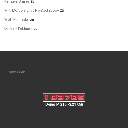
Gästebuch
RanzelerSmiley
zu
Gästebuch
Willi Mölders alias Ne Spetzboov
zu
Gästebuch
Wolli Kaluppke
zu
Gästebuch
Michael Eckhardt
zu
Anmelden
Deine IP: 216.73.217.58